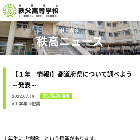
NEWS
秩高ニュース
【１年 情報Ⅰ】都道府県について調べよう
～発表～
2022.07.19
秩父高校の授業
#１学年
#授業
１年生に「情報Ⅰ」という授業があります。