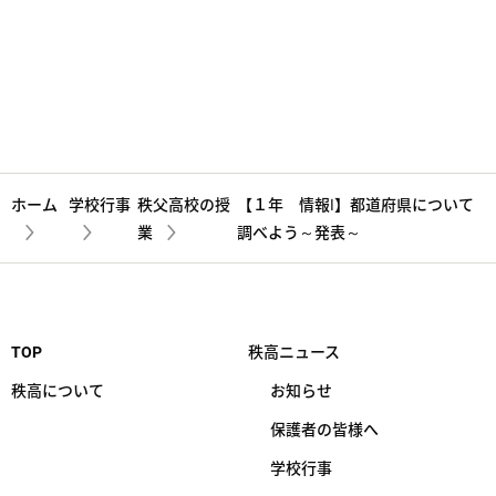
総合探究
【２学年】総合的な探究の時間 ～フィールドワークに
向けて～
詳しく見る
ホーム
学校行事
秩父高校の授
【１年 情報Ⅰ】都道府県について
業
調べよう～発表～
TOP
秩高ニュース
秩高について
お知らせ
保護者の皆様へ
学校行事