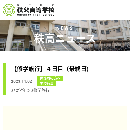
NEWS
秩高ニュース
【修学旅行】４日目（最終日)
保護者の方へ
2023.11.02
学校行事
##2学年☺︎ #修学旅行