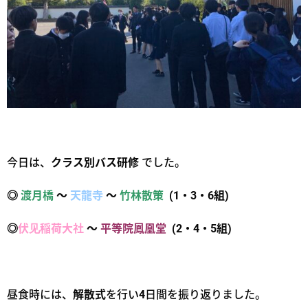
今日は、
クラス別バス研修
でした。
◎
渡月橋
〜
天龍寺
〜
竹林散策
(1・3・6組)
◎
伏见稲荷大社
〜
平等院鳳凰堂
(2・4・5組)
昼食時には、
解散式
を行い4日間を振り返りました。