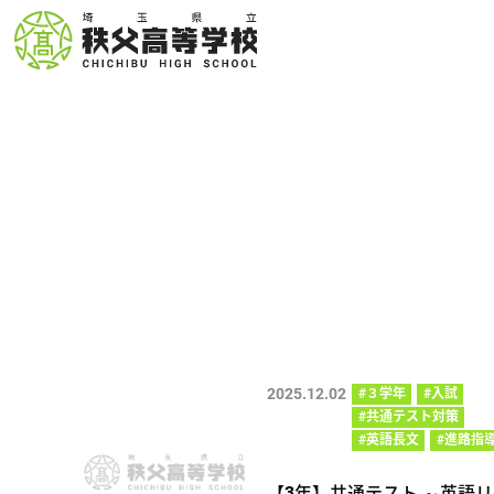
2025.12.02
#３学年
#入試
#共通テスト対策
#英語長文
#進路指
【3年】共通テスト ～英語リ