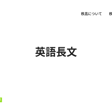
秩高について
英語長文
導