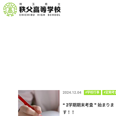
2024.12.04
#学校行事
#定期考
❝ 2学期期末考査 ❞ 始まりま
す！！