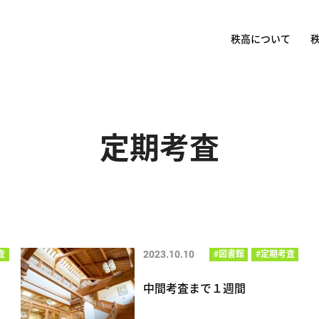
秩高について
定期考査
2023.10.10
査
#図書館
#定期考査
中間考査まで１週間