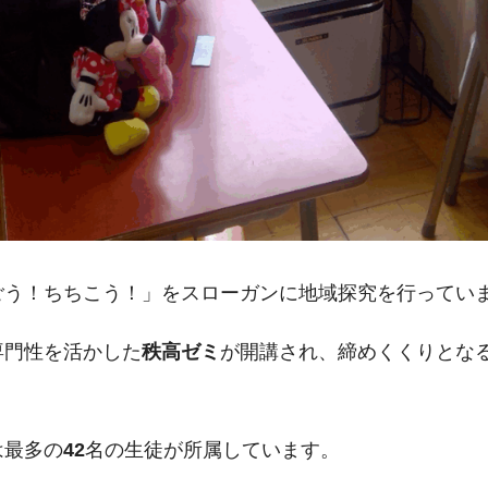
ごう！ちちこう！」をスローガンに地域探究を行ってい
専門性を活かした
秩高ゼミ
が開講され、締めくくりとな
は最多の
42
名の生徒が所属しています。