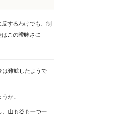
に反するわけでも、制
徒はこの曖昧さに
査は難航したようで
ょうか。
し、山も谷も一つ一