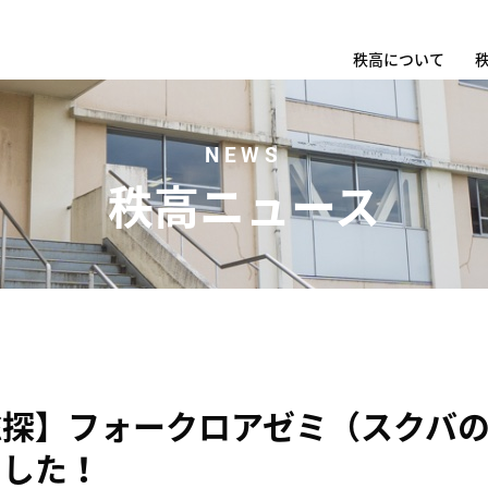
秩高について
NEWS
秩高ニュース
総探】フォークロアゼミ（スクバ
ました！