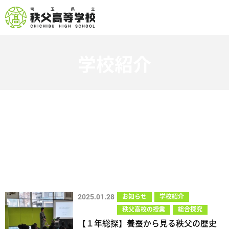
学校紹介
2025.01.28
お知らせ
学校紹介
秩父高校の授業
総合探究
【１年総探】養蚕から見る秩父の歴史