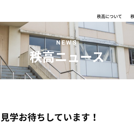
秩高について
NEWS
秩高ニュース
】見学お待ちしています！