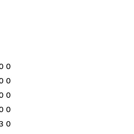
００
００
００
００
３０