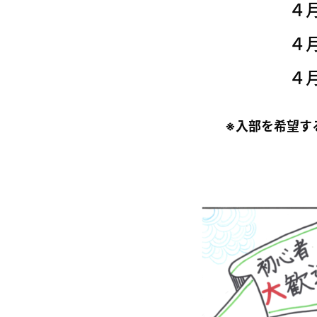
４
４
４
※入部を希望す