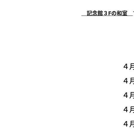
記念館３Fの和室
４
４
４
４
４